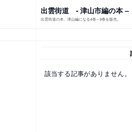
内
出雲街道 - 津山市編の本 –
容
出雲街道の本、津山編になる4巻～9巻を販売。
を
ス
キ
ッ
プ
該当する記事がありません。