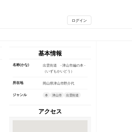
ログイン
基本情報
名称(かな)
出雲街道 - 津山市編の本 -
（いずもかいどう）
所在地
岡山県津山市野介代
ジャンル
本
津山市
出雲街道
アクセス