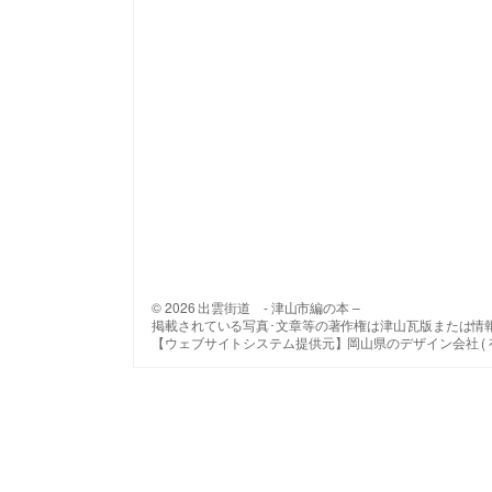
© 2026 出雲街道 - 津山市編の本 –
掲載されている写真･文章等の著作権は津山瓦版または情
【ウェブサイトシステム提供元】岡山県のデザイン会社 ( 有 ) 