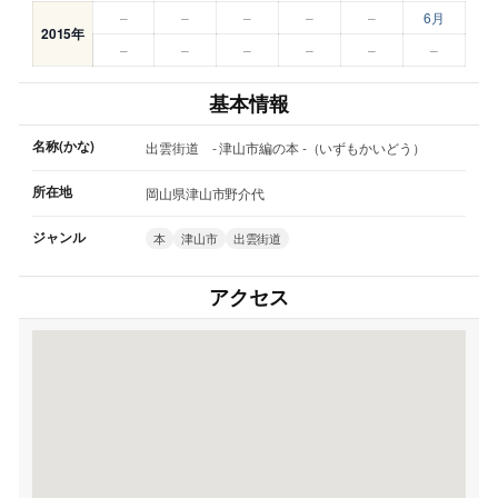
–
–
–
–
–
6月
2015年
–
–
–
–
–
–
基本情報
名称(かな)
出雲街道 - 津山市編の本 -（いずもかいどう）
所在地
岡山県津山市野介代
ジャンル
本
津山市
出雲街道
アクセス