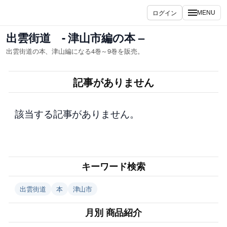
内
ログイン
MENU
容
を
出雲街道 - 津山市編の本 –
ス
出雲街道の本、津山編になる4巻～9巻を販売。
キ
ッ
記事がありません
プ
該当する記事がありません。
キーワード検索
出雲街道
本
津山市
月別 商品紹介