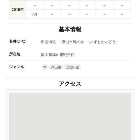
–
–
–
–
–
–
2015年
7月
–
–
–
–
–
基本情報
名称(かな)
出雲街道 - 津山市編の本 -（いずもかいどう）
所在地
岡山県津山市野介代
ジャンル
本
津山市
出雲街道
アクセス