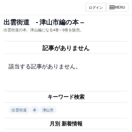
内
ログイン
MENU
容
を
出雲街道 - 津山市編の本 –
ス
出雲街道の本、津山編になる4巻～9巻を販売。
キ
ッ
記事がありません
プ
該当する記事がありません。
キーワード検索
出雲街道
本
津山市
月別 新着情報