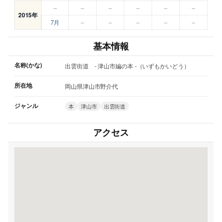
–
–
–
–
–
–
2015年
7月
–
–
–
–
–
基本情報
名称(かな)
出雲街道 - 津山市編の本 -（いずもかいどう）
所在地
岡山県津山市野介代
ジャンル
本
津山市
出雲街道
アクセス