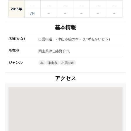
–
–
–
–
–
–
2015年
7月
–
–
–
–
–
基本情報
名称(かな)
出雲街道 - 津山市編の本 -（いずもかいどう）
所在地
岡山県津山市野介代
ジャンル
本
津山市
出雲街道
アクセス