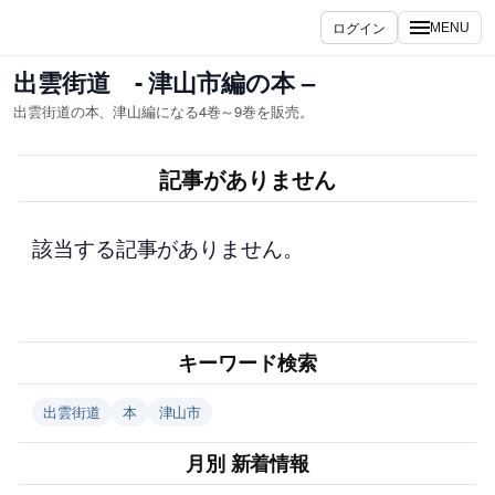
内
ログイン
MENU
容
を
出雲街道 - 津山市編の本 –
ス
出雲街道の本、津山編になる4巻～9巻を販売。
キ
ッ
記事がありません
プ
該当する記事がありません。
キーワード検索
出雲街道
本
津山市
月別 新着情報