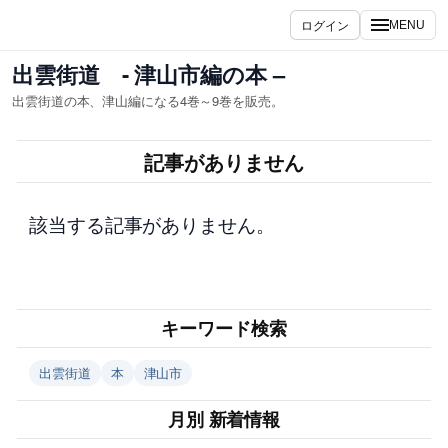
内
ログイン
MENU
容
を
出雲街道 - 津山市編の本 –
ス
出雲街道の本、津山編になる4巻～9巻を販売。
キ
ッ
記事がありません
プ
該当する記事がありません。
キーワード検索
出雲街道
本
津山市
月別 新着情報