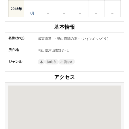
–
–
–
–
–
–
2015年
7月
–
–
–
–
–
基本情報
名称(かな)
出雲街道 - 津山市編の本 -（いずもかいどう）
所在地
岡山県津山市野介代
ジャンル
本
津山市
出雲街道
アクセス