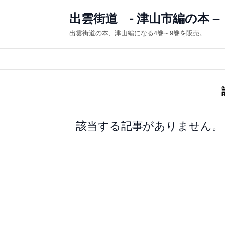
内
出雲街道 - 津山市編の本 –
容
出雲街道の本、津山編になる4巻～9巻を販売。
を
ス
キ
ッ
プ
該当する記事がありません。