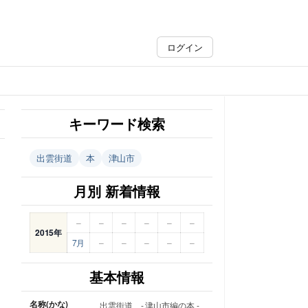
ログイン
キーワード検索
出雲街道
本
津山市
月別 新着情報
–
–
–
–
–
–
2015年
7月
–
–
–
–
–
基本情報
名称(かな)
出雲街道 - 津山市編の本 -