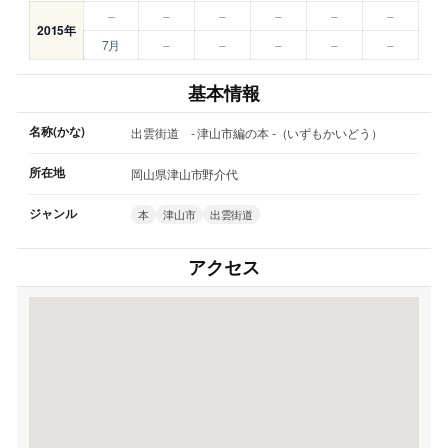
–
–
–
–
–
–
2015年
7月
–
–
–
–
–
基本情報
名称(かな)
出雲街道 - 津山市編の本 -（いずもかいどう）
所在地
岡山県津山市野介代
ジャンル
本
津山市
出雲街道
アクセス