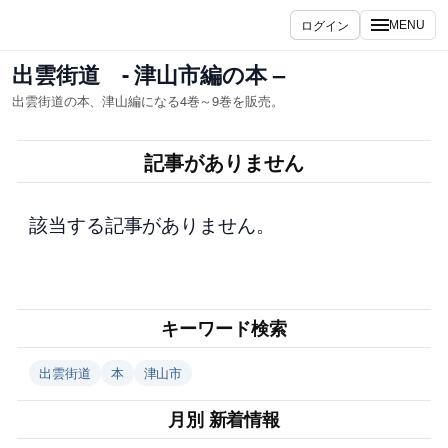
内
ログイン
MENU
容
を
出雲街道 - 津山市編の本 –
ス
出雲街道の本、津山編になる4巻～9巻を販売。
キ
ッ
記事がありません
プ
該当する記事がありません。
キーワード検索
出雲街道
本
津山市
月別 新着情報