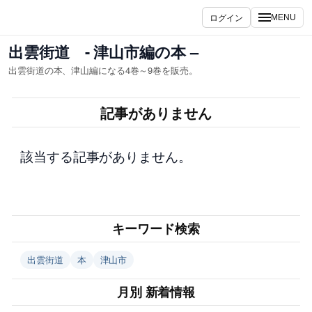
内
ログイン
MENU
容
を
出雲街道 - 津山市編の本 –
ス
出雲街道の本、津山編になる4巻～9巻を販売。
キ
ッ
記事がありません
プ
該当する記事がありません。
キーワード検索
出雲街道
本
津山市
月別 新着情報