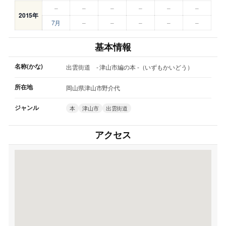
–
–
–
–
–
–
2015年
7月
–
–
–
–
–
基本情報
名称(かな)
出雲街道 - 津山市編の本 -（いずもかいどう）
所在地
岡山県津山市野介代
ジャンル
本
津山市
出雲街道
アクセス