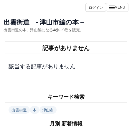
内
ログイン
MENU
容
を
出雲街道 - 津山市編の本 –
ス
出雲街道の本、津山編になる4巻～9巻を販売。
キ
ッ
記事がありません
プ
該当する記事がありません。
キーワード検索
出雲街道
本
津山市
月別 新着情報