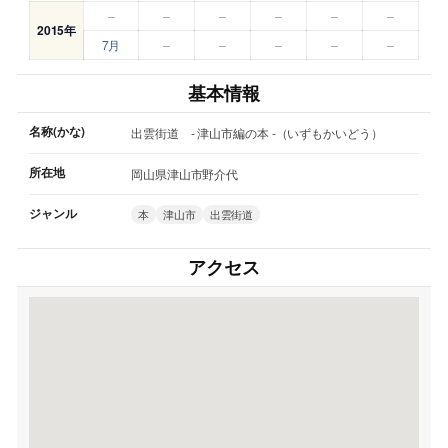
–
–
–
–
–
–
2015年
7月
–
–
–
–
–
基本情報
名称(かな)
出雲街道 - 津山市編の本 -（いずもかいどう）
所在地
岡山県津山市野介代
ジャンル
本
津山市
出雲街道
アクセス