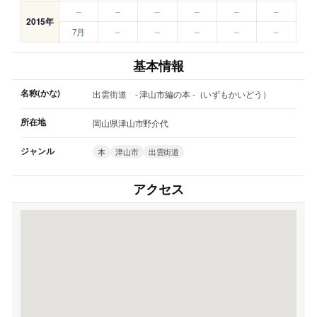
–
–
–
–
–
–
2015年
7月
–
–
–
–
–
基本情報
名称(かな)
出雲街道 - 津山市編の本 -（いずもかいどう）
所在地
岡山県津山市野介代
ジャンル
本
津山市
出雲街道
アクセス