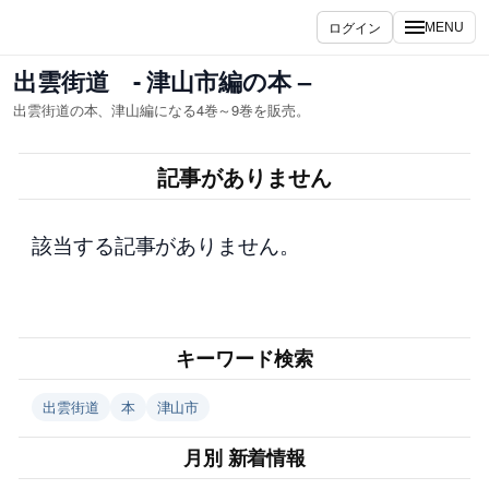
内
ログイン
MENU
容
を
出雲街道 - 津山市編の本 –
ス
出雲街道の本、津山編になる4巻～9巻を販売。
キ
ッ
記事がありません
プ
該当する記事がありません。
キーワード検索
出雲街道
本
津山市
月別 新着情報