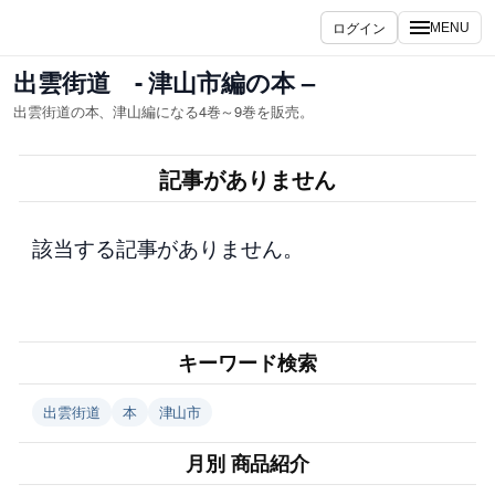
内
ログイン
MENU
容
を
出雲街道 - 津山市編の本 –
ス
出雲街道の本、津山編になる4巻～9巻を販売。
キ
ッ
記事がありません
プ
該当する記事がありません。
キーワード検索
出雲街道
本
津山市
月別 商品紹介