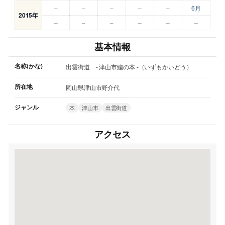
–
–
–
–
–
6月
2015年
–
–
–
–
–
–
基本情報
名称(かな)
出雲街道 - 津山市編の本 -（いずもかいどう）
所在地
岡山県津山市野介代
ジャンル
本
津山市
出雲街道
アクセス