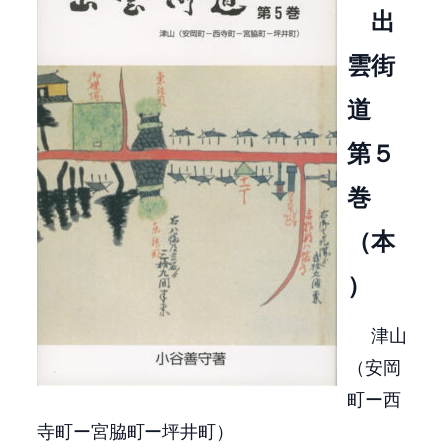
出
雲街
道
第５
巻
（本
）
津山
（安岡
町ー西
寺町ー宮脇町ー坪井町）