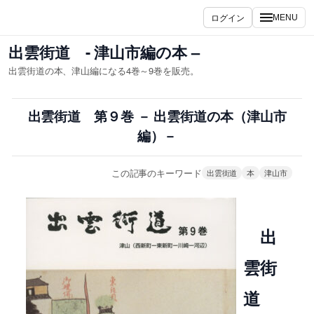
内
ログイン
MENU
容
を
出雲街道 - 津山市編の本 –
ス
出雲街道の本、津山編になる4巻～9巻を販売。
キ
ッ
プ
出雲街道 第９巻 － 出雲街道の本（津山市
編）－
この記事のキーワード
出雲街道
本
津山市
出
雲街
道