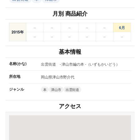
月別 商品紹介
–
–
–
–
–
6月
2015年
–
–
–
–
–
–
基本情報
名称(かな)
出雲街道 - 津山市編の本 -（いずもかいどう）
所在地
岡山県津山市野介代
ジャンル
本
津山市
出雲街道
アクセス