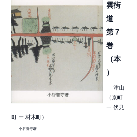
雲街
道
第７
巻
（本
）
津山
（京町
ー 伏見
町 ー 材木町）
小谷善守著