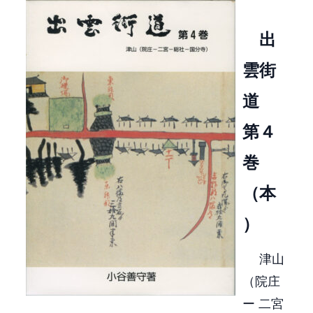
出
雲街
道
第４
巻
（本
）
津山
（院庄
ー 二宮