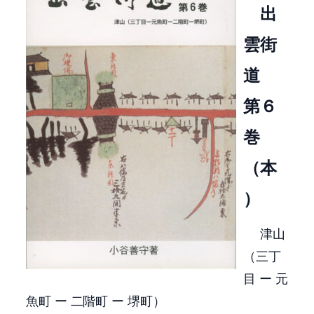
出
雲街
道
第６
巻
（本
）
津山
（三丁
目 ー 元
魚町 ー 二階町 ー 堺町）