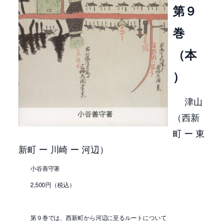
第９
巻
（本
）
津山
（西新
町 ー 東
新町 ー 川崎
ー
河辺）
小谷善守著
2,500円（税込）
第９巻では、西新町から河辺に至るルートについて