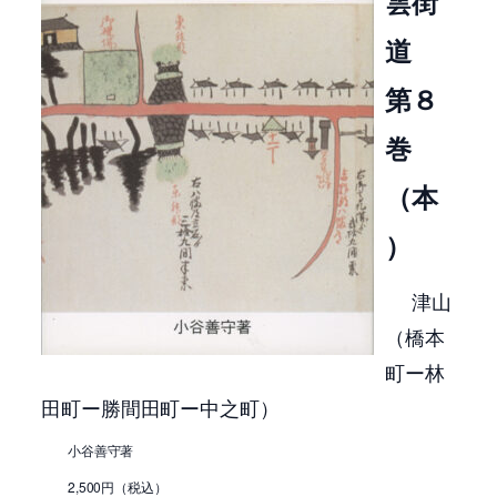
雲街
道
第８
巻
（本
）
津山
（橋本
町ー林
田町ー勝間田町ー中之町）
小谷善守著
2,500円（税込）