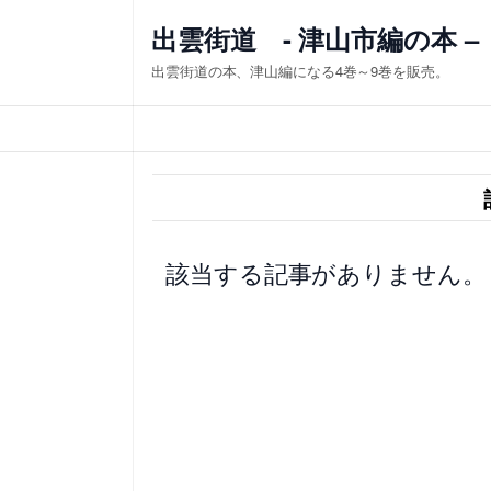
内
出雲街道 - 津山市編の本 –
容
出雲街道の本、津山編になる4巻～9巻を販売。
を
ス
キ
ッ
プ
該当する記事がありません。