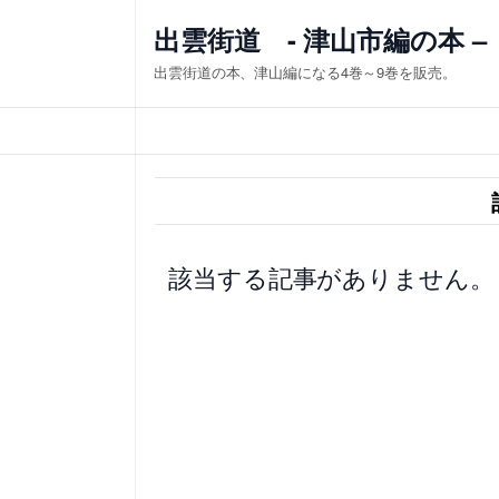
内
出雲街道 - 津山市編の本 –
容
出雲街道の本、津山編になる4巻～9巻を販売。
を
ス
キ
ッ
プ
該当する記事がありません。