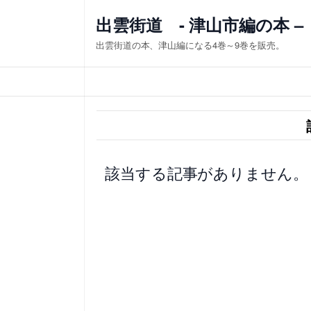
内
出雲街道 - 津山市編の本 –
容
出雲街道の本、津山編になる4巻～9巻を販売。
を
ス
キ
ッ
プ
該当する記事がありません。