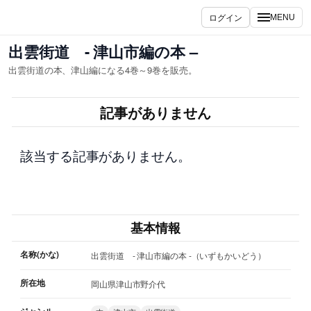
内
ログイン
MENU
容
を
出雲街道 - 津山市編の本 –
ス
出雲街道の本、津山編になる4巻～9巻を販売。
キ
ッ
記事がありません
プ
該当する記事がありません。
基本情報
名称(かな)
出雲街道 - 津山市編の本 -（いずもかいどう）
所在地
岡山県津山市野介代