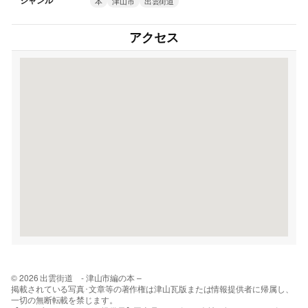
ジャンル
本
津山市
出雲街道
アクセス
© 2026 出雲街道 - 津山市編の本 –
掲載されている写真･文章等の著作権は津山瓦版または情報提供者に帰属し、
一切の無断転載を禁じます。