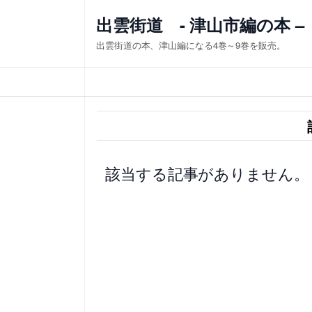
内
出雲街道 - 津山市編の本 –
容
出雲街道の本、津山編になる4巻～9巻を販売。
を
ス
キ
ッ
プ
該当する記事がありません。