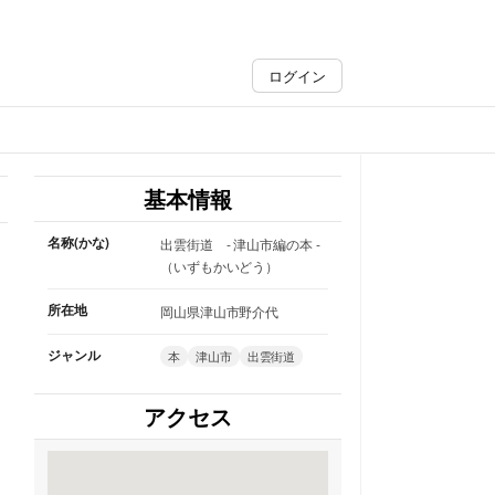
ログイン
基本情報
名称(かな)
出雲街道 - 津山市編の本 -
（いずもかいどう）
所在地
岡山県津山市野介代
ジャンル
本
津山市
出雲街道
アクセス