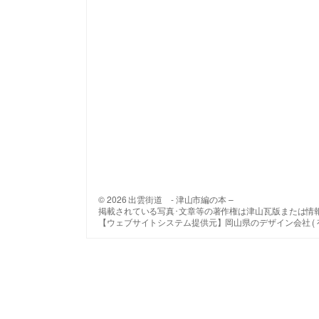
© 2026 出雲街道 - 津山市編の本 –
掲載されている写真･文章等の著作権は津山瓦版または情
【ウェブサイトシステム提供元】岡山県のデザイン会社 ( 有 ) 