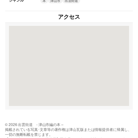
ジャンル
本
津山市
出雲街道
アクセス
© 2026 出雲街道 - 津山市編の本 –
掲載されている写真･文章等の著作権は津山瓦版または情報提供者に帰属し、
一切の無断転載を禁じます。