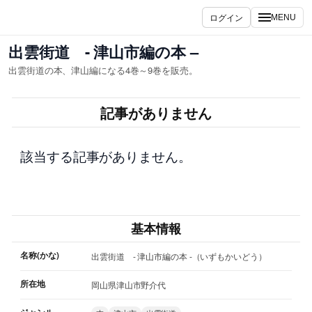
内
ログイン
MENU
容
を
出雲街道 - 津山市編の本 –
ス
出雲街道の本、津山編になる4巻～9巻を販売。
キ
ッ
記事がありません
プ
該当する記事がありません。
基本情報
名称(かな)
出雲街道 - 津山市編の本 -（いずもかいどう）
所在地
岡山県津山市野介代