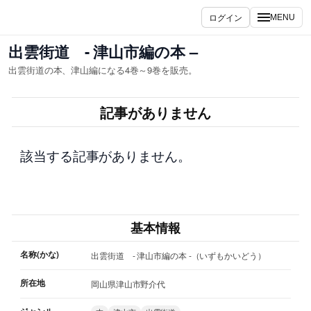
内
ログイン
MENU
容
を
出雲街道 - 津山市編の本 –
ス
出雲街道の本、津山編になる4巻～9巻を販売。
キ
ッ
記事がありません
プ
該当する記事がありません。
基本情報
名称(かな)
出雲街道 - 津山市編の本 -（いずもかいどう）
所在地
岡山県津山市野介代