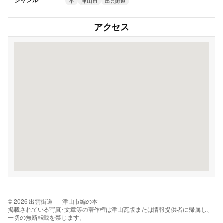
ジャンル
本
津山市
出雲街道
アクセス
© 2026 出雲街道 - 津山市編の本 –
掲載されている写真･文章等の著作権は津山瓦版または情報提供者に帰属し、
一切の無断転載を禁じます。