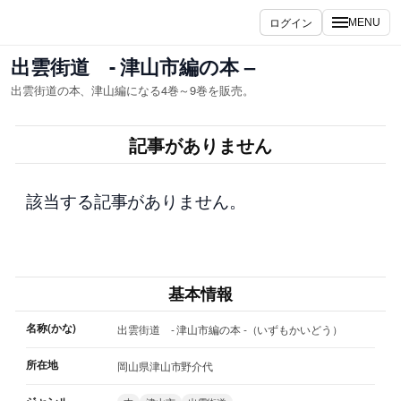
内
ログイン
MENU
容
を
出雲街道 - 津山市編の本 –
ス
出雲街道の本、津山編になる4巻～9巻を販売。
キ
ッ
記事がありません
プ
該当する記事がありません。
基本情報
名称(かな)
出雲街道 - 津山市編の本 -（いずもかいどう）
所在地
岡山県津山市野介代