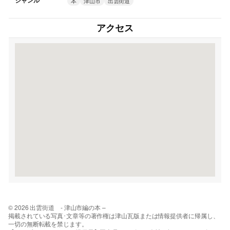
ジャンル
本
津山市
出雲街道
アクセス
© 2026 出雲街道 - 津山市編の本 –
掲載されている写真･文章等の著作権は津山瓦版または情報提供者に帰属し、
一切の無断転載を禁じます。