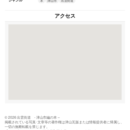
ジャンル
本
津山市
出雲街道
アクセス
© 2026 出雲街道 - 津山市編の本 –
掲載されている写真･文章等の著作権は津山瓦版または情報提供者に帰属し、
一切の無断転載を禁じます。