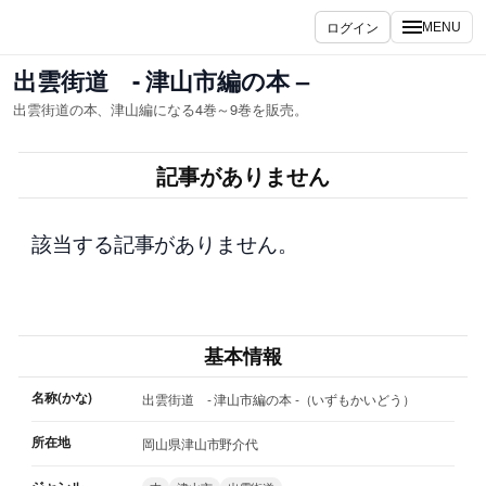
内
ログイン
MENU
容
を
出雲街道 - 津山市編の本 –
ス
出雲街道の本、津山編になる4巻～9巻を販売。
キ
ッ
記事がありません
プ
該当する記事がありません。
基本情報
名称(かな)
出雲街道 - 津山市編の本 -（いずもかいどう）
所在地
岡山県津山市野介代