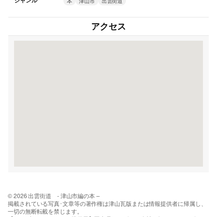
ジャンル
本
津山市
出雲街道
アクセス
© 2026 出雲街道 - 津山市編の本 –
掲載されている写真･文章等の著作権は津山瓦版または情報提供者に帰属し、
一切の無断転載を禁じます。