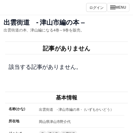
内
ログイン
MENU
容
を
出雲街道 - 津山市編の本 –
ス
出雲街道の本、津山編になる4巻～9巻を販売。
キ
ッ
記事がありません
プ
該当する記事がありません。
基本情報
名称(かな)
出雲街道 - 津山市編の本 -（いずもかいどう）
所在地
岡山県津山市野介代