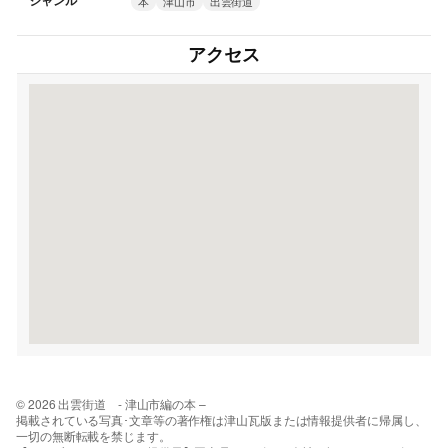
ジャンル
本
津山市
出雲街道
アクセス
© 2026 出雲街道 - 津山市編の本 –
掲載されている写真･文章等の著作権は津山瓦版または情報提供者に帰属し、
一切の無断転載を禁じます。