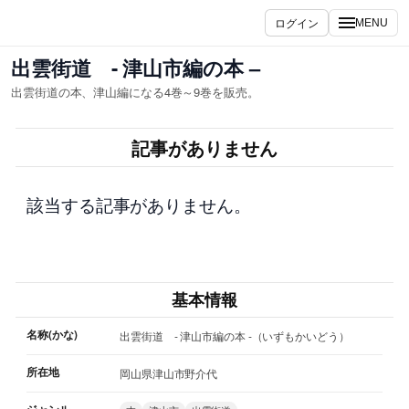
内
ログイン
MENU
容
を
出雲街道 - 津山市編の本 –
ス
出雲街道の本、津山編になる4巻～9巻を販売。
キ
ッ
記事がありません
プ
該当する記事がありません。
基本情報
名称(かな)
出雲街道 - 津山市編の本 -（いずもかいどう）
所在地
岡山県津山市野介代