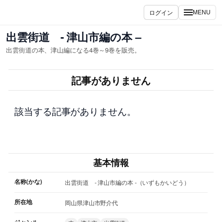
内
ログイン
MENU
容
を
出雲街道 - 津山市編の本 –
ス
出雲街道の本、津山編になる4巻～9巻を販売。
キ
ッ
記事がありません
プ
該当する記事がありません。
基本情報
名称(かな)
出雲街道 - 津山市編の本 -（いずもかいどう）
所在地
岡山県津山市野介代