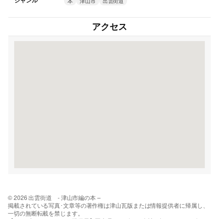
ジャンル
本
津山市
出雲街道
アクセス
© 2026 出雲街道 - 津山市編の本 –
掲載されている写真･文章等の著作権は津山瓦版または情報提供者に帰属し、
一切の無断転載を禁じます。