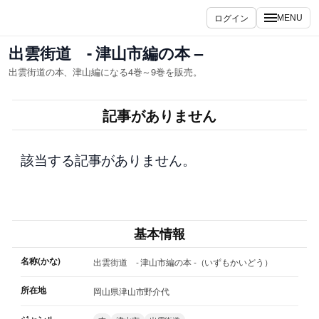
内
ログイン
MENU
容
を
出雲街道 - 津山市編の本 –
ス
出雲街道の本、津山編になる4巻～9巻を販売。
キ
ッ
記事がありません
プ
該当する記事がありません。
基本情報
名称(かな)
出雲街道 - 津山市編の本 -（いずもかいどう）
所在地
岡山県津山市野介代