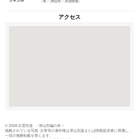
ジャンル
本
津山市
出雲街道
アクセス
© 2026 出雲街道 - 津山市編の本 –
掲載されている写真･文章等の著作権は津山瓦版または情報提供者に帰属し、
一切の無断転載を禁じます。