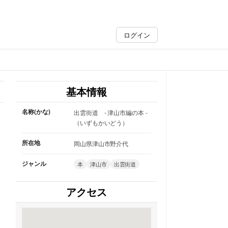
ログイン
基本情報
名称(かな)
出雲街道 - 津山市編の本 -
（いずもかいどう）
所在地
岡山県津山市野介代
ジャンル
本
津山市
出雲街道
アクセス