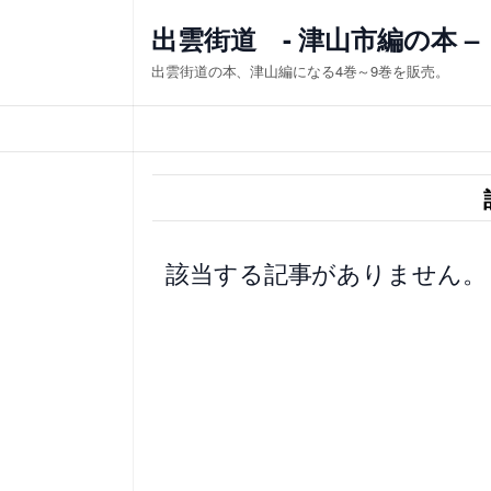
内
出雲街道 - 津山市編の本 –
容
出雲街道の本、津山編になる4巻～9巻を販売。
を
ス
キ
ッ
プ
該当する記事がありません。