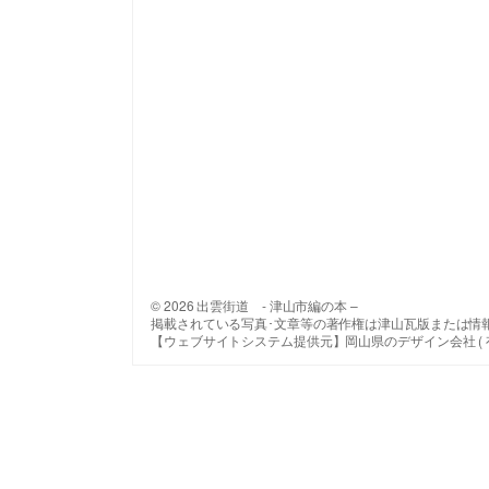
© 2026 出雲街道 - 津山市編の本 –
掲載されている写真･文章等の著作権は津山瓦版または情
【ウェブサイトシステム提供元】岡山県のデザイン会社 ( 有 ) 