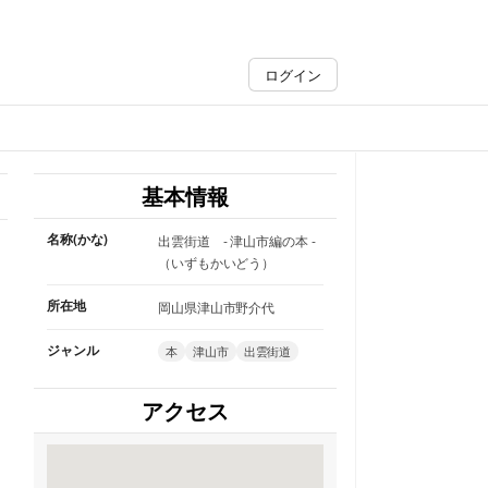
ログイン
基本情報
名称(かな)
出雲街道 - 津山市編の本 -
（いずもかいどう）
所在地
岡山県津山市野介代
ジャンル
本
津山市
出雲街道
アクセス