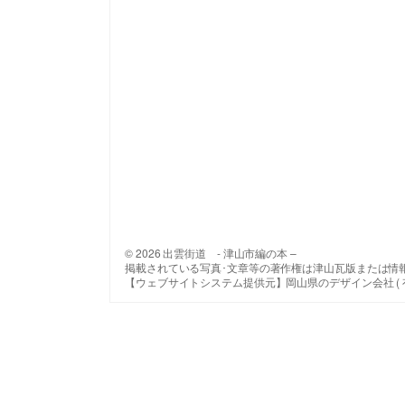
© 2026 出雲街道 - 津山市編の本 –
掲載されている写真･文章等の著作権は津山瓦版または情
【ウェブサイトシステム提供元】岡山県のデザイン会社 ( 有 ) 