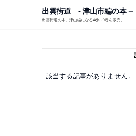
内
出雲街道 - 津山市編の本 –
容
出雲街道の本、津山編になる4巻～9巻を販売。
を
ス
キ
ッ
プ
該当する記事がありません。