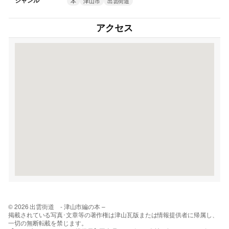
ジャンル
本
津山市
出雲街道
アクセス
© 2026 出雲街道 - 津山市編の本 –
掲載されている写真･文章等の著作権は津山瓦版または情報提供者に帰属し、
一切の無断転載を禁じます。