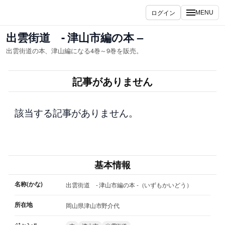
内
ログイン
MENU
容
を
出雲街道 - 津山市編の本 –
ス
出雲街道の本、津山編になる4巻～9巻を販売。
キ
ッ
記事がありません
プ
該当する記事がありません。
基本情報
名称(かな)
出雲街道 - 津山市編の本 -（いずもかいどう）
所在地
岡山県津山市野介代