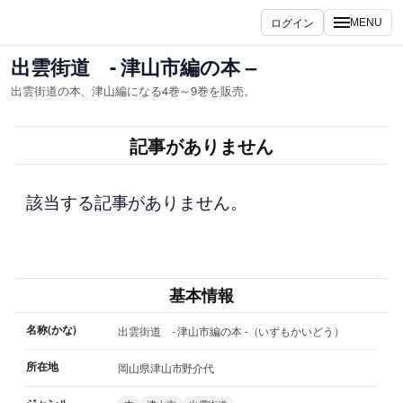
内
ログイン
MENU
容
を
出雲街道 - 津山市編の本 –
ス
出雲街道の本、津山編になる4巻～9巻を販売。
キ
ッ
記事がありません
プ
該当する記事がありません。
基本情報
名称(かな)
出雲街道 - 津山市編の本 -（いずもかいどう）
所在地
岡山県津山市野介代