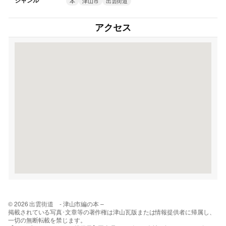
ジャンル
本
津山市
出雲街道
アクセス
© 2026 出雲街道 - 津山市編の本 –
掲載されている写真･文章等の著作権は津山瓦版または情報提供者に帰属し、
一切の無断転載を禁じます。